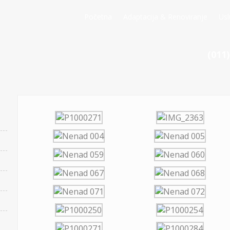
Početna
Adaptacija & Renoviranje
Usl
(011