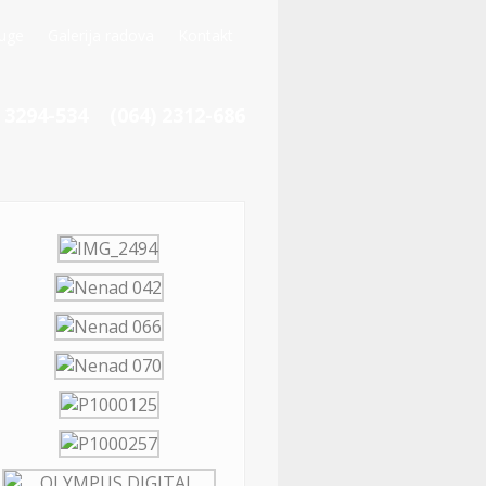
uge
Galerija radova
Kontakt
) 3294-534 (064) 2312-686