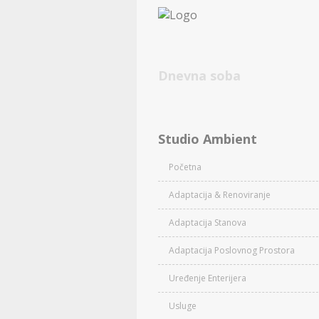
Dnevna soba
Studio Ambient
Početna
Adaptacija & Renoviranje
Adaptacija Stanova
Adaptacija Poslovnog Prostora
Uređenje Enterijera
Usluge