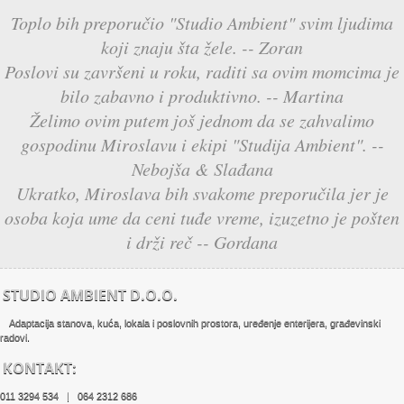
Toplo bih preporučio "Studio Ambient" svim ljudima
koji znaju šta žele. -- Zoran
Poslovi su završeni u roku, raditi sa ovim momcima je
bilo zabavno i produktivno. -- Martina
Želimo ovim putem još jednom da se zahvalimo
gospodinu Miroslavu i ekipi "Studija Ambient". --
Nebojša & Slađana
Ukratko, Miroslava bih svakome preporučila jer je
osoba koja ume da ceni tuđe vreme, izuzetno je pošten
i drži reč -- Gordana
STUDIO AMBIENT D.O.O.
Adaptacija stanova, kuća, lokala i poslovnih prostora, uređenje enterijera, građevinski
radovi.
KONTAKT:
011 3294 534 | 064 2312 686