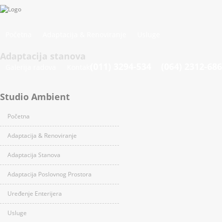
Početna
Adaptacija & Renoviranje
Usluge
Adaptacija stanova
(011) 3294-534 (064) 2312-686
Galerija radova
Kontakt
Studio Ambient
Početna
Adaptacija & Renoviranje
Adaptacija Stanova
Adaptacija Poslovnog Prostora
Uređenje Enterijera
Usluge