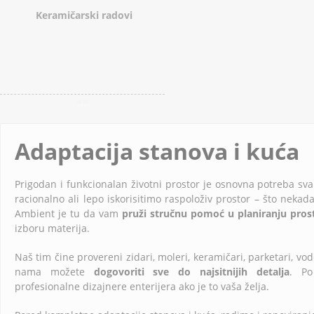
Keramičarski radovi
Adaptacija stanova i kuća
Prigodan i funkcionalan životni prostor je osnovna potreba sva
racionalno ali lepo iskorisitimo raspoloživ prostor – što nekad
Ambient je tu da vam
pruži stručnu pomoć u planiranju prost
izboru materija.
Naš tim čine provereni zidari, moleri, keramičari, parketari, vodoi
nama možete
dogovoriti sve do najsitnijih detalja
. Po
profesionalne dizajnere enterijera ako je to vaša želja.