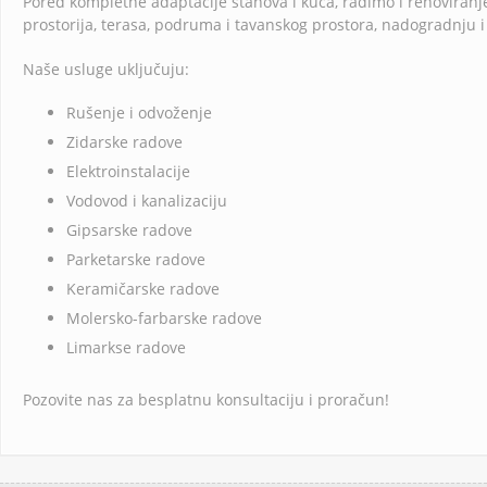
Pored kompletne adaptacije stanova i kuća, radimo i renoviranje
prostorija, terasa, podruma i tavanskog prostora, nadogradnju i
Naše usluge uključuju:
Rušenje i odvoženje
Zidarske radove
Elektroinstalacije
Vodovod i kanalizaciju
Gipsarske radove
Parketarske radove
Keramičarske radove
Molersko-farbarske radove
Limarkse radove
Pozovite nas za besplatnu konsultaciju i proračun!